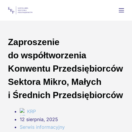
Przejdź
797844172
zadzwoń
do
treści
Zaproszenie
do współtworzenia
Konwentu Przedsiębiorców
Sektora Mikro, Małych
i Średnich Przedsiębiorców
KRP
12 sierpnia, 2025
Serwis informacyjny